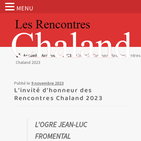
MENU
Aller
Aller
à
au
la
contenu
navigation
Actualités
Accueil
Archives
2023
L’invité d’honneur des Rencontres
Chaland 2023
Expositions
BOUTIQUE
Publié le
9 novembre 2023
L’invité d’honneur des
Rencontres Chaland 2023
Les Rencontres Chaland
Prix de lecture
L’OGRE JEAN-LUC
Hors les murs
FROMENTAL