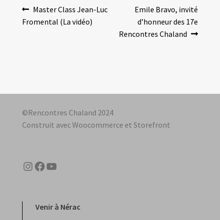
Navigation
Article
Article
Master Class Jean-Luc
Emile Bravo, invité
précédent :
suivant :
Fromental (La vidéo)
d’honneur des 17e
de
Rencontres Chaland
l’article
©Rencontres Chaland 2024
Construit avec Woocommerce et Storefront
Instagram
Facebook
YouTube
Venir à Nérac