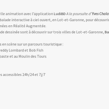
lle animation avec l’application
LudiBD
A la poursuite d’
Yves Chal
balade interactive à ciel ouvert, en Lot-et-Garonne, pour découvr
mées en Réalité Augmentée.
nde dessinée sont à découvrir sur trois villes de Lot-et-Garonne,
Ba
s en scène sur un parcours touristique :
 Freddy Lombard et Bob Fish
baste et au Moulin des Tours
s accessibles 24h/24 et 7j/7