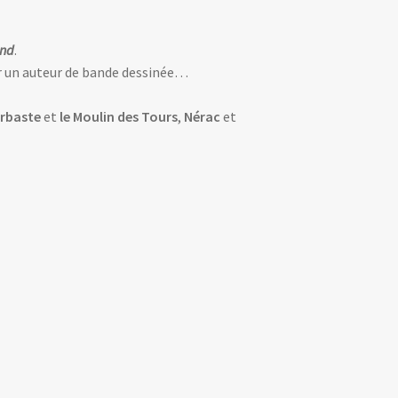
and
.
ir un auteur de bande dessinée…
rbaste
et
le Moulin des Tours
,
Nérac
et