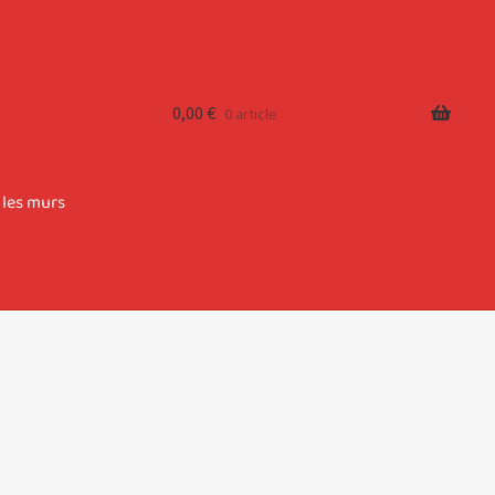
0,00
€
0 article
 les murs