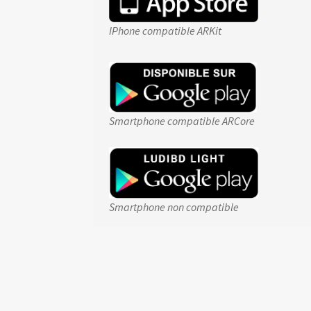
IPhone compatible ARKit
Smartphone compatible ARCore
Smartphone non compatible