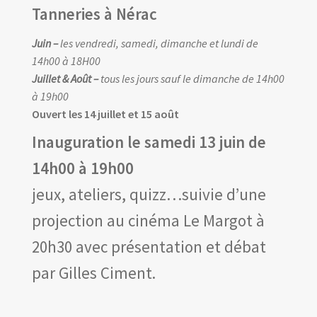
Tanneries à Nérac
Programme
Juin –
les vendredi, samedi, dimanche et lundi de
Expositions
14h00 à 18H00
Ateliers
Juillet & Août –
tous les jours sauf le dimanche de 14h00
à 19h00
Les RV professionnels
Ouvert les 14 juillet et 15 août
Archives
Prix de lecture
Inauguration le samedi 13 juin de
Hors les murs
14h00 à 19h00
Les amis d’Yves Chaland
jeux, ateliers, quizz…suivie d’une
projection au cinéma Le Margot à
LUDIBD
20h30 avec présentation et débat
par Gilles Ciment.