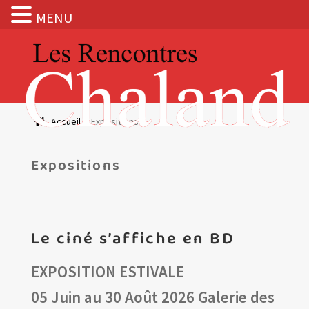
MENU
Aller
Aller
à
au
la
contenu
navigation
Actualités
Accueil
Expositions
Expositions
Expositions
BOUTIQUE
Les Rencontres Chaland
Le ciné s’affiche en BD
EXPOSITION ESTIVALE
05 Juin au 30 Août 2026
Galerie des
ACCUEIL