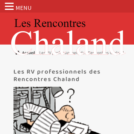
MENU
Aller
Aller
à
au
la
contenu
navigation
Actualités
Accueil
Les RV professionnels des Rencontres Chaland
Expositions
Les RV professionnels des
BOUTIQUE
Rencontres Chaland
Les Rencontres Chaland
ACCUEIL