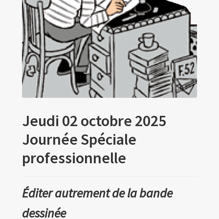
Programme
Expositions
Ateliers
Les RV professionnels
Archives
Prix de lecture
Hors les murs
Jeudi 02 octobre 2025
Les amis d’Yves Chaland
Journée Spéciale
LUDIBD
professionnelle
Éditer autrement de la bande
dessinée