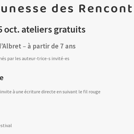
jeunesse des Rencon
oct. ateliers gratuits
d’Albret
–
à partir de 7 ans
és par les auteur-trice-s invité-es
re
nvite à une écriture directe en suivant le fil rouge
estival