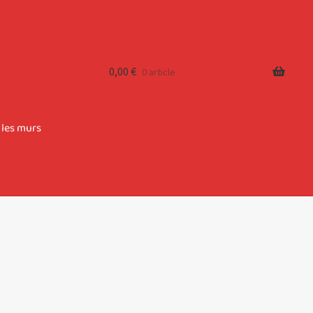
0,00
€
0 article
 les murs