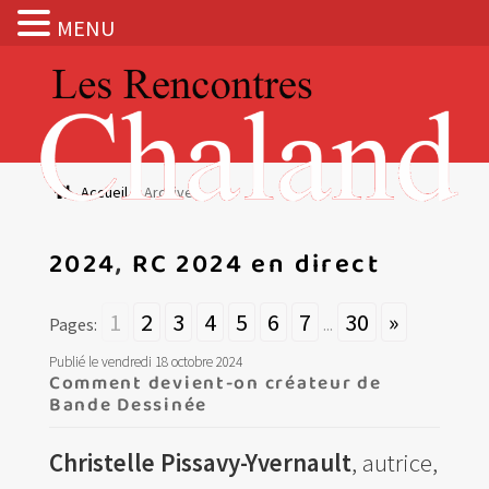
MENU
Aller
Aller
à
au
la
contenu
navigation
Actualités
Accueil
Archives
Expositions
2024
,
RC 2024 en direct
BOUTIQUE
1
2
3
4
5
6
7
30
»
Pages:
...
Les Rencontres Chaland
Publié le vendredi 18 octobre 2024
Comment devient-on créateur de
Bande Dessinée
Prix de lecture
Hors les murs
Christelle Pissavy-Yvernault
, autrice,