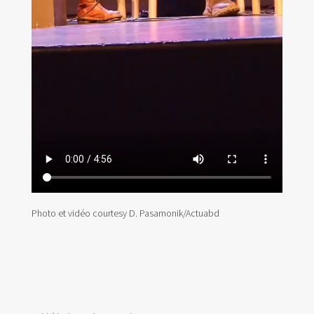
Photo et vidéo courtesy D. Pasamonik/Actuabd