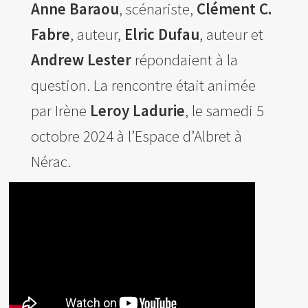
Les amis d’Yves Chaland
Anne Baraou
, scénariste,
Clément C.
LUDIBD
Fabre
, auteur,
Elric Dufau
, auteur et
Andrew Lester
répondaient à la
question. La rencontre était animée
par Irène
Leroy Ladurie
, le samedi 5
octobre 2024 à l’Espace d’Albret à
Nérac.