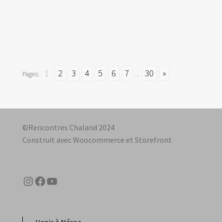
1
2
3
4
5
6
7
30
»
Pages:
...
©Rencontres Chaland 2024
Construit avec Woocommerce et Storefront
Instagram
Facebook
YouTube