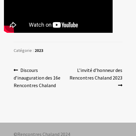
Les amis d’Yves Chaland
LUDIBD
Catégorie :
2023
Navigation
Article
Article
Discours
L’invité d’honneur des
précédent :
suivant :
d’inauguration des 16e
Rencontres Chaland 2023
de
Rencontres Chaland
l’article
©Rencontres Chaland 2024