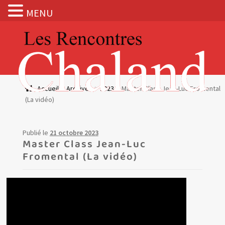
MENU
Aller
Aller
à
au
la
contenu
navigation
Actualités
Accueil
Archives
2023
Master Class Jean-Luc Fromental
(La vidéo)
Expositions
BOUTIQUE
Publié le
21 octobre 2023
Master Class Jean-Luc
Fromental (La vidéo)
Les Rencontres Chaland
Prix de lecture
Hors les murs