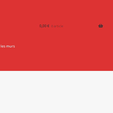
0,00
€
0 article
 les murs