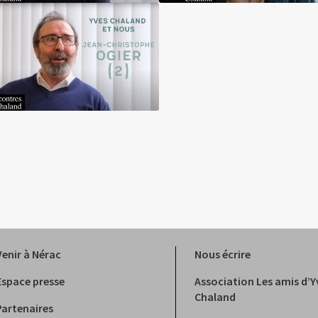
Venir à Nérac
Nous écrire
Espace presse
Association Les amis d’Y
Chaland
Partenaires