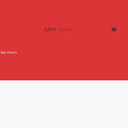
0,00
€
0 article
 les murs