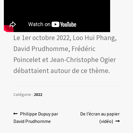
Les amis d’Yves Chaland
LUDIBD
Le 1er octobre 2022, Loo Hui Phang,
David Prudhomme, Frédéric
Poincelet et Jean-Christophe Ogier
débattaient autour de ce thème.
Catégorie :
2022
Navigation
Article
Article
Philippe Dupuy par
De l’écran au papier
précédent :
suivant :
David Prudhomme
(vidéo)
de