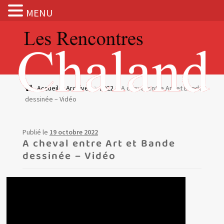
MENU
Aller
Aller
à
au
la
contenu
navigation
Actualités
Accueil
Archives
2022
A cheval entre Art et Bande
dessinée – Vidéo
Expositions
BOUTIQUE
Publié le
19 octobre 2022
A cheval entre Art et Bande
dessinée – Vidéo
Les Rencontres Chaland
Prix de lecture
Hors les murs