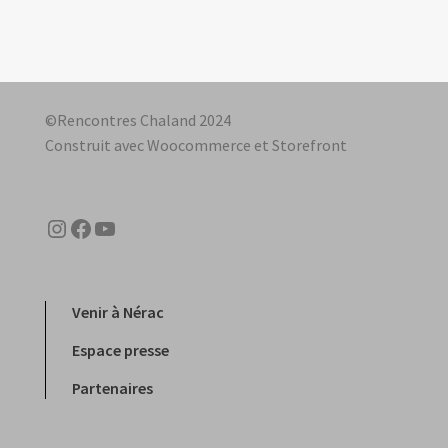
l’article
©Rencontres Chaland 2024
Construit avec Woocommerce et Storefront
Instagram
Facebook
YouTube
Venir à Nérac
Espace presse
Partenaires