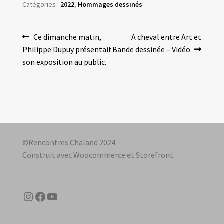
Catégories :
2022
,
Hommages dessinés
Navigation
Article
Article
Ce dimanche matin,
A cheval entre Art et
précédent :
suivant :
Philippe Dupuy présentait
Bande dessinée – Vidéo
de
son exposition au public.
l’article
©Rencontres Chaland 2024
Construit avec Woocommerce et Storefront
Instagram
Facebook
YouTube