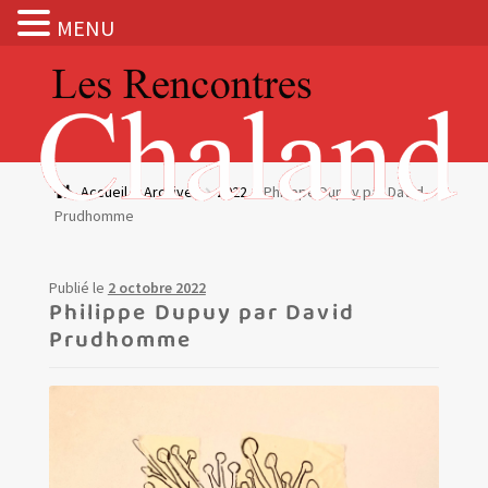
MENU
Aller
Aller
à
au
la
contenu
navigation
Actualités
Accueil
Archives
2022
Philippe Dupuy par David
Prudhomme
Expositions
BOUTIQUE
Publié le
2 octobre 2022
Philippe Dupuy par David
Prudhomme
Les Rencontres Chaland
Prix de lecture
Hors les murs