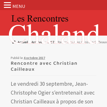
MENU
Aller
Aller
à
au
la
contenu
navigation
Actualités
Accueil
Archives
2017
Rencontre avec Christian Cailleaux
Expositions
Publié le
4 octobre 2017
BOUTIQUE
Rencontre avec Christian
Cailleaux
Les Rencontres Chaland
Le vendredi 30 septembre, Jean-
Prix de lecture
Christophe Ogier s’entretenait avec
Hors les murs
Christian Cailleaux à propos de son