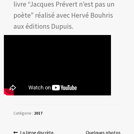
Les amis d’Yves Chaland
livre “Jacques Prévert n’est pas un
LUDIBD
poète” réalisé avec Hervé Bouhris
aux éditions Dupuis.
Catégorie :
2017
Article
Article
La ligne discrète,
Quelques photos