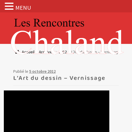
MENU
Aller
Aller
à
au
la
contenu
navigation
Actualités
Accueil
Archives
2012
L’Art du dessin – Vernissage
Expositions
Publié le
5 octobre 2012
BOUTIQUE
L’Art du dessin – Vernissage
Les Rencontres Chaland
Prix de lecture
Hors les murs