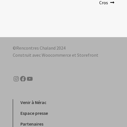
de
Cros
l’article
©Rencontres Chaland 2024
Construit avec Woocommerce et Storefront
Instagram
Facebook
YouTube
Venir à Nérac
Espace presse
Partenaires