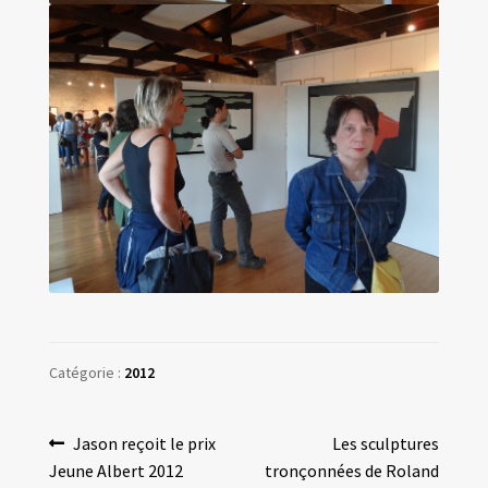
Catégorie :
2012
Navigation
Article
Article
Jason reçoit le prix
Les sculptures
précédent :
suivant :
Jeune Albert 2012
tronçonnées de Roland