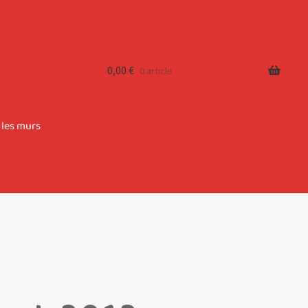
0,00
€
0 article
 les murs