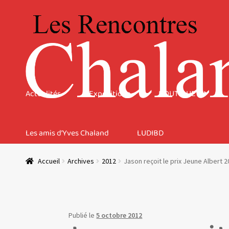
Aller
Aller
à
au
la
contenu
navigation
Actualités
Expositions
BOUTIQUE
Les amis d’Yves Chaland
LUDIBD
Accueil
Archives
2012
Jason reçoit le prix Jeune Albert 
Publié le
5 octobre 2012