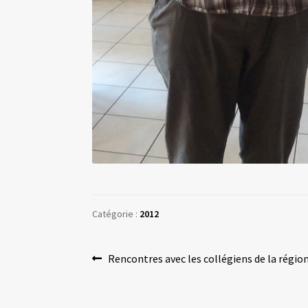
Catégorie :
2012
Navigation
Article
Rencontres avec les collégiens de la régio
précédent :
de