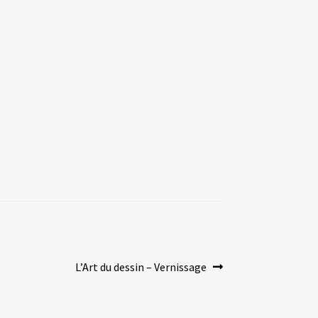
Article
L’Art du dessin – Vernissage
suivant :