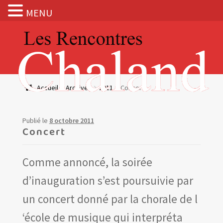
MENU
Aller
Aller
à
au
la
contenu
navigation
Actualités
Accueil
Archives
2011
Concert
Expositions
Publié le
8 octobre 2011
BOUTIQUE
Concert
Les Rencontres Chaland
Comme annoncé, la soirée
d’inauguration s’est poursuivie par
Prix de lecture
un concert donné par la chorale de l
Hors les murs
‘école de musique qui interpréta