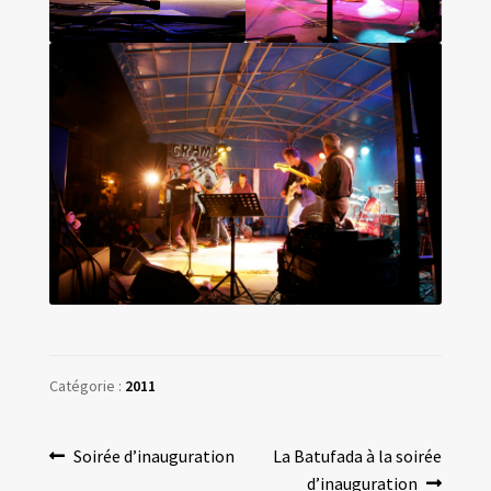
Catégorie :
2011
Navigation
Article
Article
Soirée d’inauguration
La Batufada à la soirée
précédent :
suivant :
d’inauguration