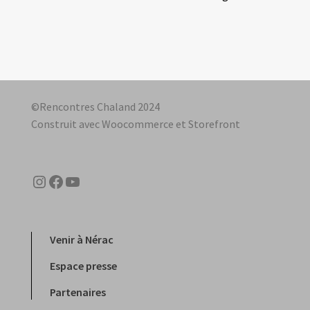
de
l’article
©Rencontres Chaland 2024
Construit avec Woocommerce et Storefront
Instagram
Facebook
YouTube
Venir à Nérac
Espace presse
Partenaires