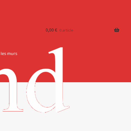
0,00
€
0 article
 les murs