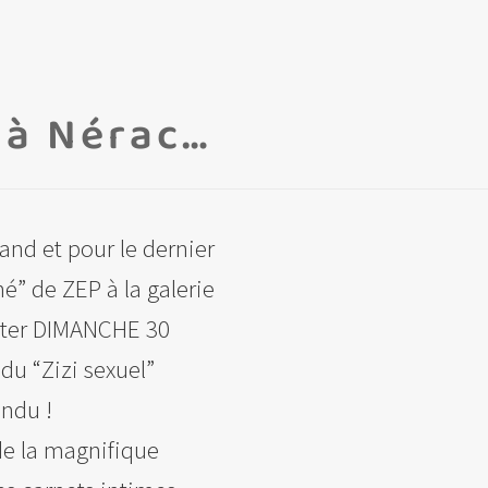
 à Nérac…
and et pour le dernier
né” de ZEP à la galerie
uter DIMANCHE 30
u “Zizi sexuel”
ndu !
de la magnifique