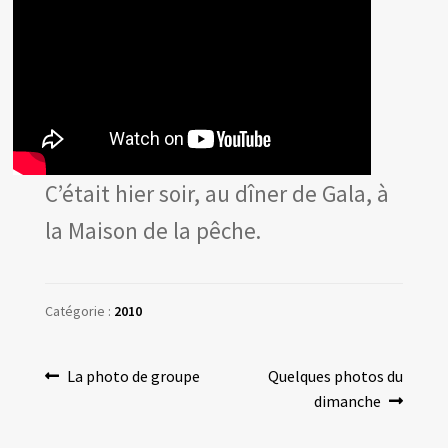
Les amis d’Yves Chaland
LUDIBD
C’était hier soir, au dîner de Gala, à
la Maison de la pêche.
Catégorie :
2010
Navigation
Article
Article
La photo de groupe
Quelques photos du
précédent :
suivant :
dimanche
de