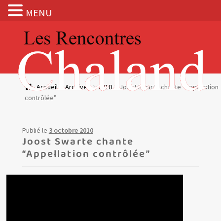
MENU
Aller
Aller
à
au
la
contenu
navigation
Actualités
Accueil
Archives
2010
Joost Swarte chante “Appellation
contrôlée”
Expositions
BOUTIQUE
Publié le
3 octobre 2010
Joost Swarte chante
“Appellation contrôlée”
Les Rencontres Chaland
Prix de lecture
Hors les murs