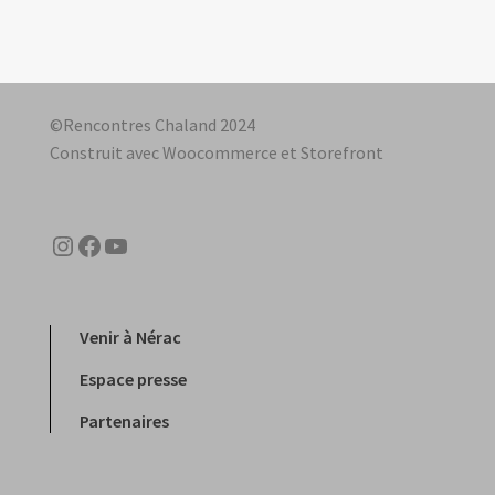
l’article
©Rencontres Chaland 2024
Construit avec Woocommerce et Storefront
Instagram
Facebook
YouTube
Venir à Nérac
Espace presse
Partenaires