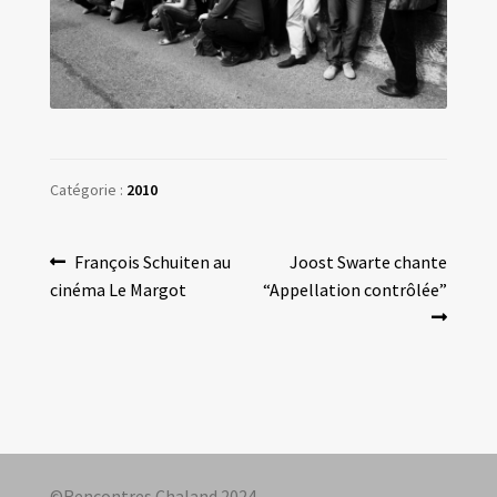
Les amis d’Yves Chaland
LUDIBD
Catégorie :
2010
Navigation
Article
Article
François Schuiten au
Joost Swarte chante
précédent :
suivant :
cinéma Le Margot
“Appellation contrôlée”
de
l’article
©Rencontres Chaland 2024