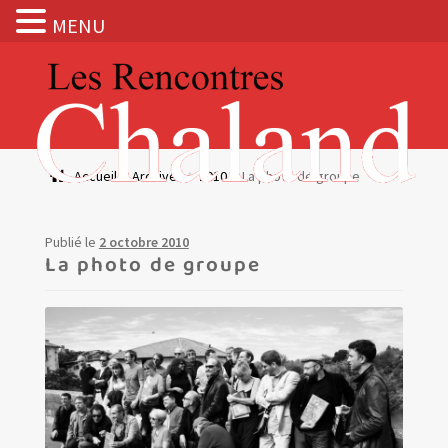
MENU
Aller
Aller
à
au
la
contenu
navigation
Actualités
Accueil
Archives
2010
La photo de groupe
Expositions
Publié le
2 octobre 2010
BOUTIQUE
La photo de groupe
Les Rencontres Chaland
Prix de lecture
Hors les murs