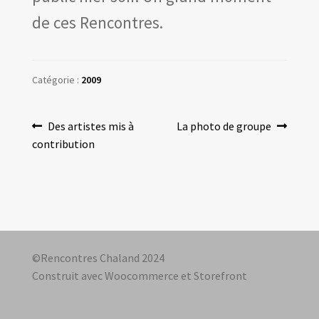
de ces Rencontres.
Catégorie :
2009
Navigation
Article
Article
Des artistes mis à
La photo de groupe
précédent :
suivant :
contribution
de
l’article
©Rencontres Chaland 2024
Construit avec Woocommerce et Storefront