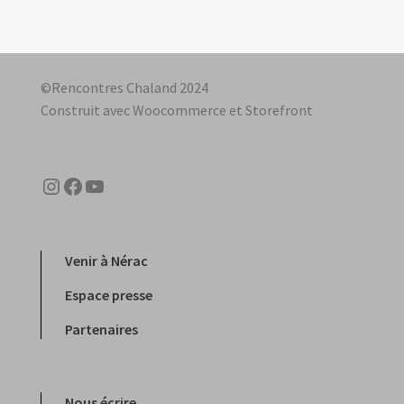
©Rencontres Chaland 2024
Construit avec Woocommerce et Storefront
Instagram
Facebook
YouTube
Venir à Nérac
Espace presse
Partenaires
Nous écrire