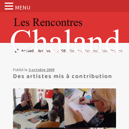
MENU
Aller
Aller
à
au
la
contenu
navigation
Actualités
Accueil
Archives
2009
Des artistes mis à contribution
Expositions
Publié le
3 octobre 2009
BOUTIQUE
Des artistes mis à contribution
Les Rencontres Chaland
Prix de lecture
Hors les murs