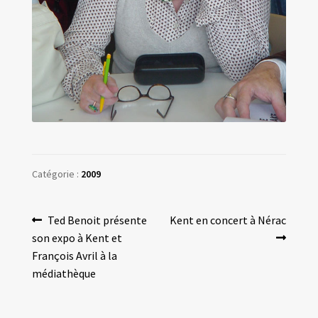
Catégorie :
2009
Navigation
Article
Article
Ted Benoit présente
Kent en concert à Nérac
précédent :
suivant :
son expo à Kent et
de
François Avril à la
l’article
médiathèque