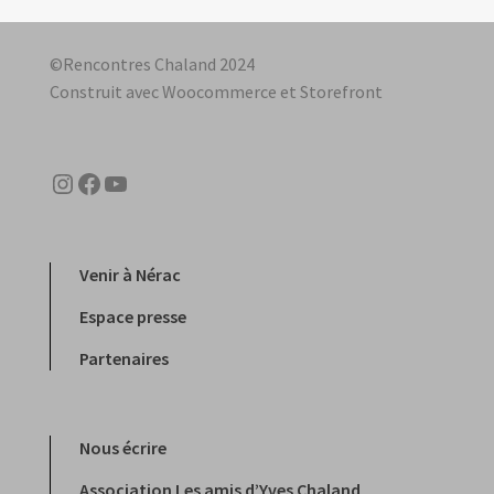
©Rencontres Chaland 2024
Construit avec Woocommerce et Storefront
Instagram
Facebook
YouTube
Venir à Nérac
Espace presse
Partenaires
Nous écrire
Association Les amis d’Yves Chaland