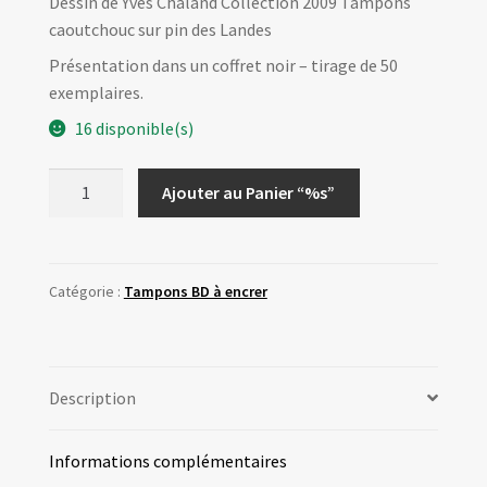
Dessin de Yves Chaland Collection 2009 Tampons
caoutchouc sur pin des Landes
Présentation dans un coffret noir – tirage de 50
exemplaires.
16 disponible(s)
quantité
Ajouter au Panier “%s”
de
Tampon
Robot
2
Catégorie :
Tampons BD à encrer
Description
Informations complémentaires