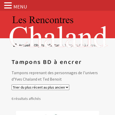
MENU
Aller
Aller
à
au
la
contenu
navigation
Actualités
Accueil
Objets collectors
Tampons BD à encrer
Expositions
Tampons BD à encrer
BOUTIQUE
Tampons reprenant des personnages de l’univers
d’Yves Chaland et Ted Benoit
Les Rencontres Chaland
Prix de lecture
Trié
6 résultats affichés
du
Hors les murs
plus