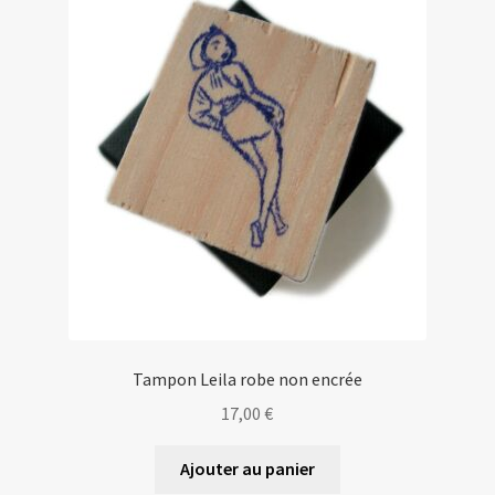
récent
Les amis d’Yves Chaland
au
LUDIBD
plus
ancien
Tampon Leila robe non encrée
17,00
€
Ajouter au panier