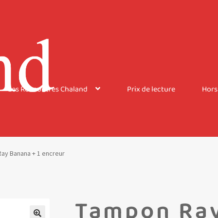
Les Rencontres Chaland
Prix de lecture
Hors
ay Banana + 1 encreur
Tampon Ray