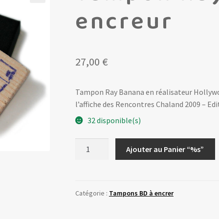
encreur
27,00
€
Tampon Ray Banana en réalisateur Hollywoo
l’affiche des Rencontres Chaland 2009 – Edi
32 disponible(s)
quantité
Ajouter au Panier “%s”
de
Tampon
Ray
Banana
Catégorie :
Tampons BD à encrer
+
1