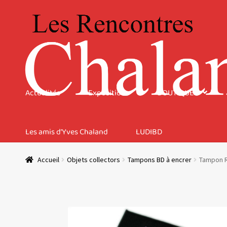
Aller
Aller
à
au
la
contenu
navigation
Actualités
Expositions
BOUTIQUE
Les amis d’Yves Chaland
LUDIBD
Accueil
Objets collectors
Tampons BD à encrer
Tampon R