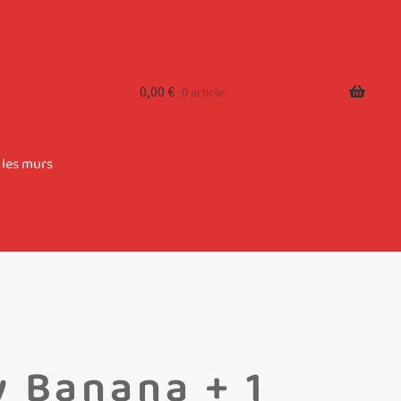
0,00
€
0 article
 les murs
 Banana + 1