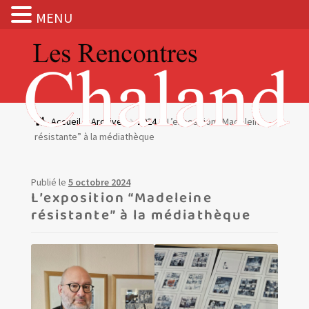
MENU
Aller
Aller
à
au
la
contenu
navigation
Actualités
Accueil
Archives
2024
L’exposition “Madeleine
résistante” à la médiathèque
Expositions
BOUTIQUE
Publié le
5 octobre 2024
L’exposition “Madeleine
résistante” à la médiathèque
Les Rencontres Chaland
Prix de lecture
Hors les murs