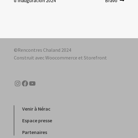
précédent :
suivant :
d’inauguration 2024
Bravo
de
l’article
©Rencontres Chaland 2024
Construit avec Woocommerce et Storefront
Instagram
Facebook
YouTube
Venir à Nérac
Espace presse
Partenaires