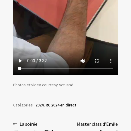
Photos et video courtesy Actuabd
Catégories :
2024
,
RC 2024 en direct
Navigation
Article
Article
La soirée
Master class d’Emile