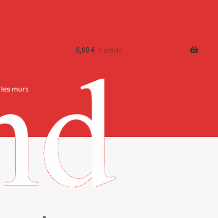
0,00
€
0 article
 les murs