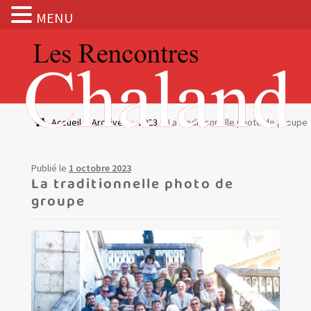
MENU
Aller
Aller
à
au
la
contenu
navigation
Actualités
Accueil
Archives
2023
La traditionnelle photo de groupe
Expositions
Publié le
1 octobre 2023
BOUTIQUE
La traditionnelle photo de
groupe
Les Rencontres Chaland
Prix de lecture
Hors les murs