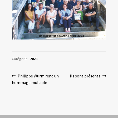
Les amis d’Yves Chaland
LUDIBD
Catégorie :
2023
Navigation
Article
Article
Philippe Wurm rend un
Ils sont présents
précédent :
suivant :
hommage multiple
de
l’article