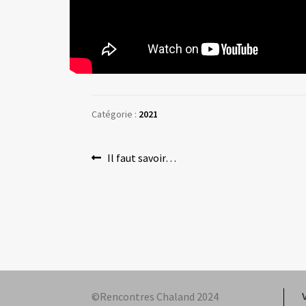
Catégorie :
2021
Navigation
Article
Il faut savoir…
précédent :
de
l’article
©Rencontres Chaland 2024