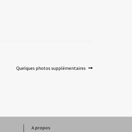
Article
Quelques photos supplémentaires
suivant :
A propos