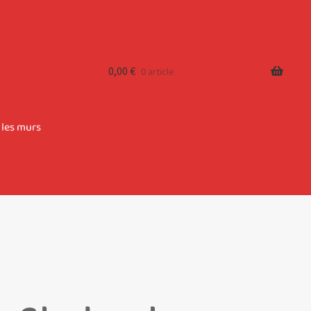
0,00
€
0 article
 les murs