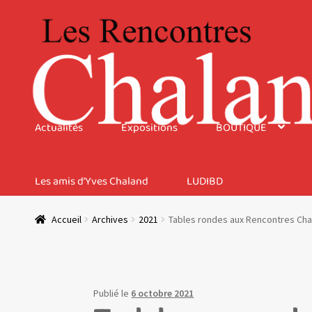
Aller
Aller
à
au
la
contenu
navigation
Actualités
Expositions
BOUTIQUE
Les amis d’Yves Chaland
LUDIBD
Accueil
Archives
2021
Tables rondes aux Rencontres Chal
Publié le
6 octobre 2021