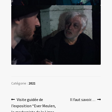
Catégorie :
2021
Navigation
Article
Article
Visite guidée de
Il faut savoir…
précédent :
suivant :
l’exposition “Ever Meulen,
de
le moderniste de la Ligne