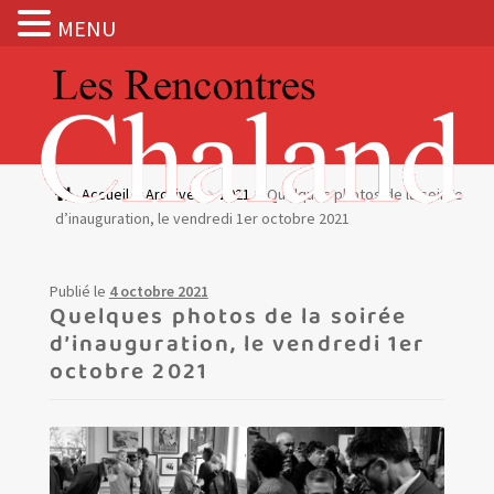
MENU
Aller
Aller
à
au
la
contenu
navigation
Actualités
Accueil
Archives
2021
Quelques photos de la soirée
d’inauguration, le vendredi 1er octobre 2021
Expositions
BOUTIQUE
Publié le
4 octobre 2021
Quelques photos de la soirée
d’inauguration, le vendredi 1er
Les Rencontres Chaland
octobre 2021
Prix de lecture
Hors les murs