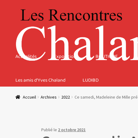
Aller
Aller
à
au
la
contenu
navigation
Actualités
Expositions
BOUTIQUE
Les amis d’Yves Chaland
LUDIBD
Accueil
Archives
2022
Ce samedi, Madeleine de Mille pr
Publié le
2 octobre 2021