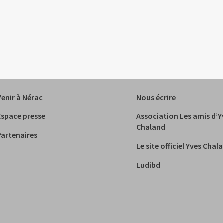
Venir à Nérac
Nous écrire
Espace presse
Association Les amis d’Y
Chaland
Partenaires
Le site officiel Yves Chal
Ludibd