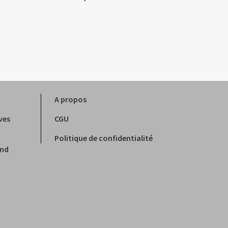
suivant :
A propos
ves
CGU
Politique de confidentialité
and