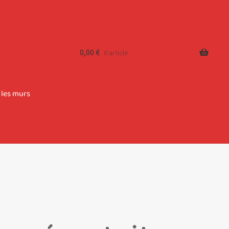
0,00
€
0 article
 les murs