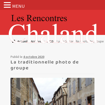
MENU
Aller
Aller
à
au
la
contenu
navigation
Actualités
Accueil
Archives
2020
La traditionnelle photo de groupe
Expositions
Publié le
4 octobre 2020
BOUTIQUE
La traditionnelle photo de
groupe
Les Rencontres Chaland
Prix de lecture
Hors les murs