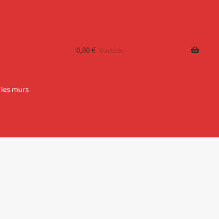
0,00
€
0 article
 les murs