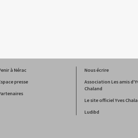
Venir à Nérac
Nous écrire
Espace presse
Association Les amis d’Y
Chaland
Partenaires
Le site officiel Yves Chal
Ludibd