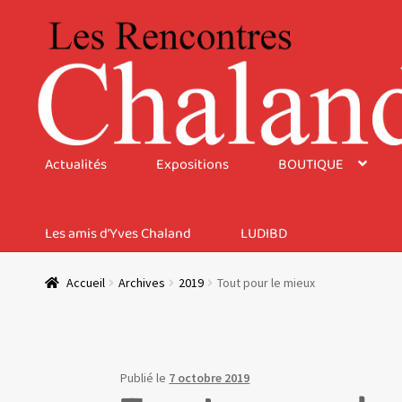
Aller
Aller
à
au
la
contenu
navigation
Actualités
Expositions
BOUTIQUE
Les amis d’Yves Chaland
LUDIBD
Accueil
Archives
2019
Tout pour le mieux
Publié le
7 octobre 2019