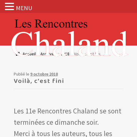
MENU
Aller
Aller
à
au
la
contenu
navigation
Actualités
Accueil
Archives
2018
Voilà, c’est fini
Expositions
Publié le
9 octobre 2018
BOUTIQUE
Voilà, c’est fini
Les Rencontres Chaland
Les 11e Rencontres Chaland se sont
Prix de lecture
terminées ce dimanche soir.
Hors les murs
Merci à tous les auteurs, tous les