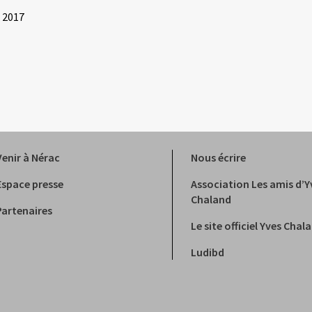
 2017
Venir à Nérac
Nous écrire
Espace presse
Association Les amis d’Y
Chaland
Partenaires
Le site officiel Yves Chal
Ludibd