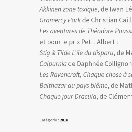
Akkinen zone toxique
, de Iwan L
Gramercy Park
de Christian Cai
Les aventures de Théodore Pouss
et pour le prix Petit Albert :
Stig & Tilde L’île du disparu
, de M
Calpurnia
de Daphnée Colligno
Les Ravencroft, Chaque chose à s
Balthazar au pays blême
, de Mat
Chaque jour Dracula
, de Clémen
Catégorie :
2018