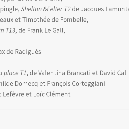
épingle,
Shelton &Felter T2
de Jacques Lamont
lleaux et Timothée de Fombelle,
in T13
, de Frank Le Gall,
ax de Radiguès
n
a place T1
, de Valentina Brancati et David Cali
hilde Domecq et François Corteggiani
t Lefèvre et Loïc Clément