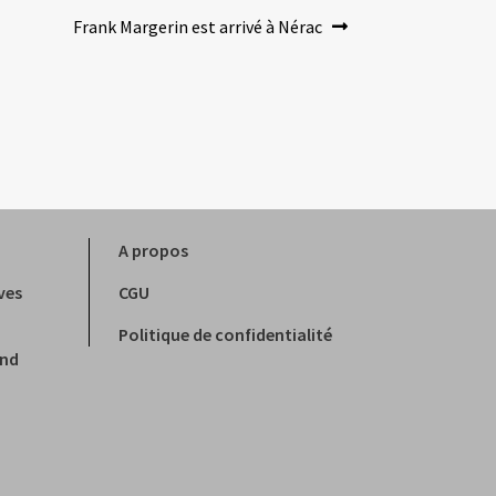
Article
Frank Margerin est arrivé à Nérac
suivant :
A propos
ves
CGU
Politique de confidentialité
and