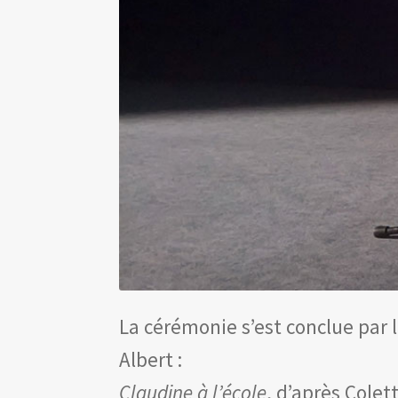
La cérémonie s’est conclue par l
Albert :
Claudine à l’école
, d’après Colet