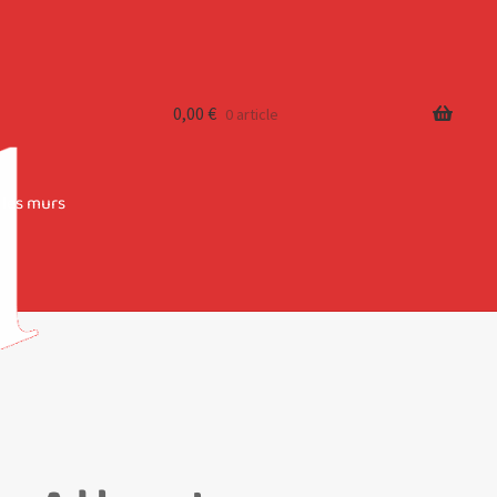
0,00
€
0 article
 les murs