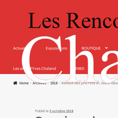
Aller
Aller
à
au
la
contenu
navigation
Actualités
Expositions
BOUTIQUE
Les amis d’Yves Chaland
LUDIBD
Home
Archives
2018
Remise des prix Petit et Jeune Albe
Publié le
5 octobre 2018