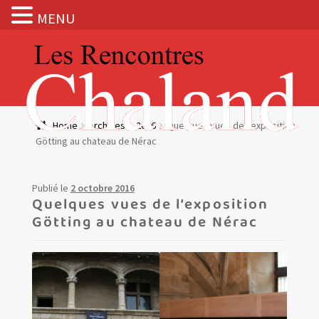
MENU
Aller
Aller
à
au
la
contenu
navigation
Actualités
Home
Archives
2016
Quelques vues de l’exposition
Götting au chateau de Nérac
Expositions
BOUTIQUE
Publié le
2 octobre 2016
Quelques vues de l’exposition
Götting au chateau de Nérac
Les Rencontres Chaland
Prix de lecture
Hors les murs