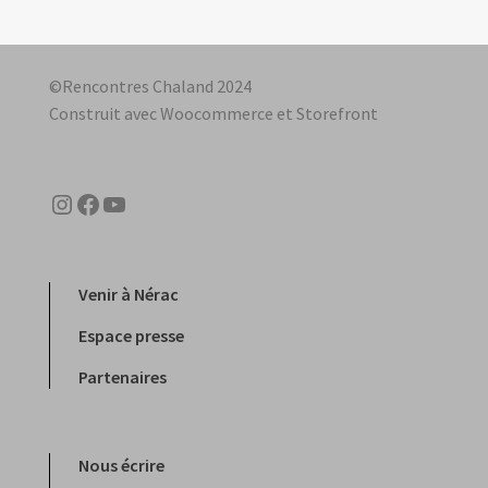
©Rencontres Chaland 2024
Construit avec Woocommerce et Storefront
Instagram
Facebook
YouTube
Venir à Nérac
Espace presse
Partenaires
Nous écrire