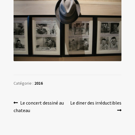
Catégorie :
2016
Navigation
Article
Article
Le concert dessiné au
Le diner des irréductibles
précédent :
suivant :
chateau
de
l’article