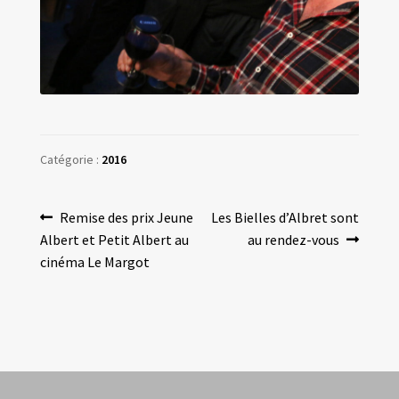
Catégorie :
2016
Navigation
Article
Article
Remise des prix Jeune
Les Bielles d’Albret sont
précédent :
suivant :
Albert et Petit Albert au
au rendez-vous
de
cinéma Le Margot
l’article