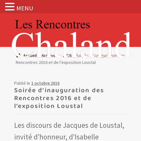
MENU
Aller
Aller
à
au
la
contenu
navigation
Actualités
Accueil
Archives
2016
Soirée d’inauguration des
Rencontres 2016 et de l’exposition Loustal
Expositions
BOUTIQUE
Publié le
1 octobre 2016
Soirée d’inauguration des
Rencontres 2016 et de
Les Rencontres Chaland
l’exposition Loustal
Prix de lecture
Les discours de Jacques de Loustal,
Hors les murs
invité d’honneur, d’Isabelle