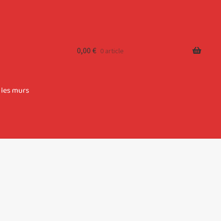
0,00
€
0 article
 les murs