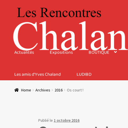
Aller
Aller
à
au
la
contenu
navigation
Actualités
Expositions
BOUTIQUE
Les amis d’Yves Chaland
LUDIBD
Home
Archives
2016
Os court !
Publié le
1 octobre 2016