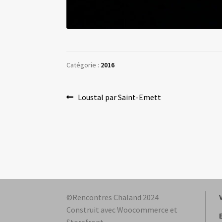
Catégorie :
2016
Navigation
Article
Loustal par Saint-Emett
précédent :
de
l’article
©Rencontres Chaland 2024
Construit avec Woocommerce et