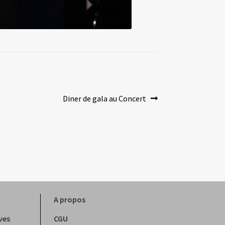
Article
Diner de gala au Concert
suivant :
A propos
ves
CGU