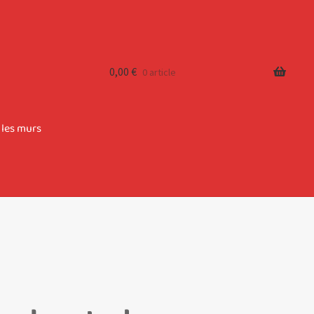
0,00
€
0 article
 les murs