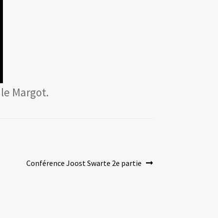
le Margot.
Article
Conférence Joost Swarte 2e partie
suivant :