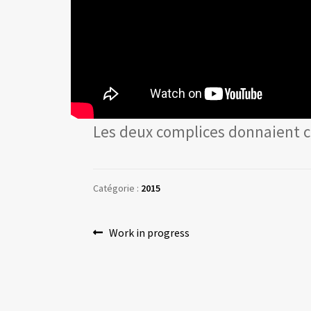
Les deux complices donnaient c
Catégorie :
2015
Navigation
Article
Work in progress
précédent :
de
l’article