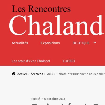
Aller
Aller
à
au
la
contenu
navigation
Actualités
Expositions
BOUTIQUE
Les amis d’Yves Chaland
LUDIBD
Accueil
Archives
2015
Rabaté et Prudhomme nous parlent 
Publié le
6 octobre 2015