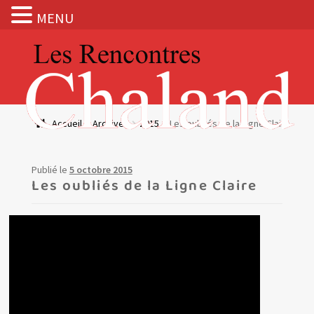
MENU
Aller
Aller
à
au
la
contenu
navigation
Actualités
Accueil
Archives
2015
Les oubliés de la Ligne Claire
Expositions
Publié le
5 octobre 2015
BOUTIQUE
Les oubliés de la Ligne Claire
Les Rencontres Chaland
Prix de lecture
Hors les murs