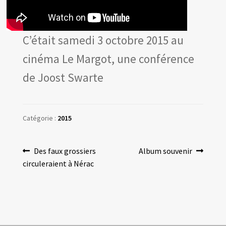
Les amis d’Yves Chaland
LUDIBD
C’était samedi 3 octobre 2015 au
cinéma Le Margot, une conférence
de Joost Swarte
Catégorie :
2015
Navigation
Article
Article
Des faux grossiers
Album souvenir
précédent :
suivant :
circuleraient à Nérac
de
l’article