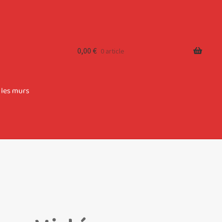
0,00
€
0 article
 les murs