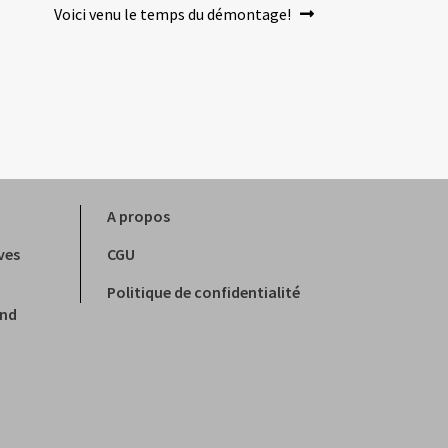
Article
Voici venu le temps du démontage!
suivant :
A propos
ves
CGU
Politique de confidentialité
and