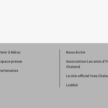
Venir à Nérac
Nous écrire
Espace presse
Association Les amis d’Y
Chaland
Partenaires
Le site officiel Yves Chal
Ludibd