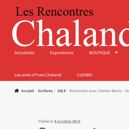
Aller
Aller
à
au
la
contenu
navigation
Actualités
Expositions
BOUTIQUE
Les amis d’Yves Chaland
LUDIBD
Accueil
Archives
2014
Rencontre avec Charles Burns – V
Publié le
9 octobre 2014