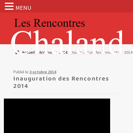
MENU
Aller
Aller
à
au
la
contenu
navigation
Actualités
Accueil
Archives
2014
Inauguration des Rencontres 2014
Expositions
Publié le
3 octobre 2014
BOUTIQUE
Inauguration des Rencontres
2014
Les Rencontres Chaland
Prix de lecture
Hors les murs