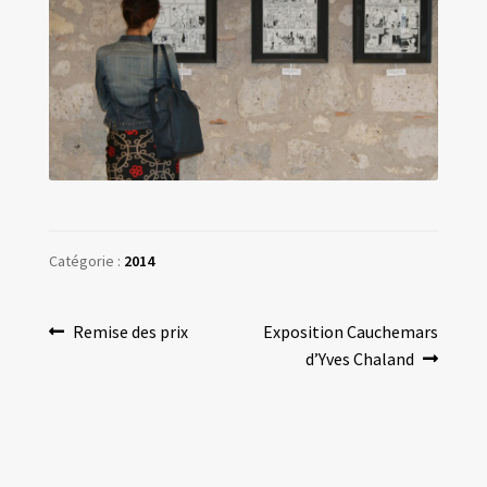
Catégorie :
2014
Navigation
Article
Article
Remise des prix
Exposition Cauchemars
précédent :
suivant :
d’Yves Chaland
de
l’article