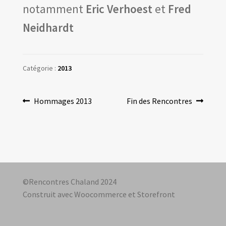
notamment
Eric Verhoest
et
Fred
Neidhardt
Catégorie :
2013
Navigation
Article
Article
Hommages 2013
Fin des Rencontres
précédent :
suivant :
de
l’article
©Rencontres Chaland 2024
Construit avec Woocommerce et Storefront