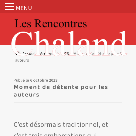
MENU
Aller
Aller
à
au
la
contenu
navigation
Actualités
Accueil
Archives
2013
Moment de détente pour les
auteurs
Expositions
BOUTIQUE
Publié le
6 octobre 2013
Moment de détente pour les
auteurs
Les Rencontres Chaland
Prix de lecture
C’est désormais traditionnel, et
Hors les murs
c’est trois embarcations qui