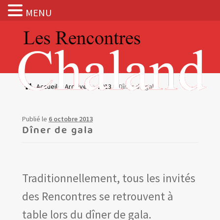
MENU
Aller
Aller
à
au
la
contenu
navigation
Actualités
Accueil
Archives
2013
Dîner de gala
Expositions
Publié le
6 octobre 2013
BOUTIQUE
Dîner de gala
Les Rencontres Chaland
Traditionnellement, tous les invités
Prix de lecture
des Rencontres se retrouvent à
Hors les murs
table lors du dîner de gala.