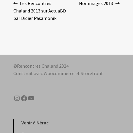
Navigation
Article
Article
Les Rencontres
Hommages 2013
précédent :
suivant :
Chaland 2013 sur ActuaBD
de
par Didier Pasamonik
l’article
©Rencontres Chaland 2024
Construit avec Woocommerce et Storefront
Instagram
Facebook
YouTube
Venir à Nérac