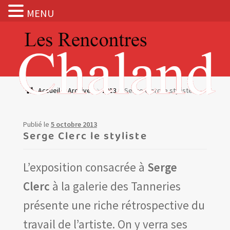
MENU
Aller
Aller
à
au
la
contenu
navigation
Actualités
Accueil
Archives
2013
Serge Clerc le styliste
Expositions
Publié le
5 octobre 2013
BOUTIQUE
Serge Clerc le styliste
Les Rencontres Chaland
L’exposition consacrée à
Serge
Clerc
à la galerie des Tanneries
Prix de lecture
présente une riche rétrospective du
Hors les murs
travail de l’artiste. On y verra ses