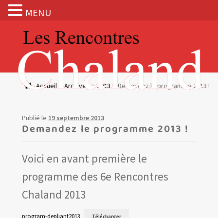
MENU
Aller
Aller
à
au
la
contenu
navigation
Actualités
Accueil
Archives
2013
Demandez le programme 2013 !
Expositions
Publié le
19 septembre 2013
BOUTIQUE
Demandez le programme 2013 !
Les Rencontres Chaland
Voici en avant première le
programme des 6e Rencontres
Prix de lecture
Chaland 2013
Hors les murs
program-depliant2013
Télécharger