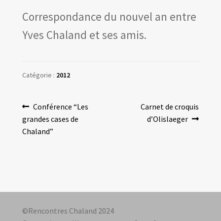
Correspondance du nouvel an entre
Yves Chaland et ses amis.
Catégorie :
2012
Navigation
Article
Article
Conférence “Les
Carnet de croquis
précédent :
suivant :
grandes cases de
d’Olislaeger
de
Chaland”
l’article
©Rencontres Chaland 2024