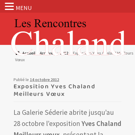
MENU
Aller
Aller
à
au
la
contenu
navigation
Actualités
Accueil
Archives
2012
Exposition Yves Chaland Meilleurs
Vœux
Expositions
BOUTIQUE
Publié le
14 octobre 2012
Exposition Yves Chaland
Meilleurs Vœux
Les Rencontres Chaland
La Galerie Séderie abrite jusqu’au
Prix de lecture
28 octobre l’exposition
Yves Chaland
Hors les murs
Meilleurs vœux
, présentant la