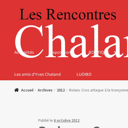
Aller
Aller
à
au
la
contenu
navigation
Actualités
Expositions
BOUTIQUE
Les amis d’Yves Chaland
LUDIBD
Accueil
Archives
2012
Rolanc Cros attaque à la tronçonn
Publié le
6 octobre 2012