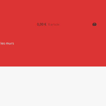
0,00
€
0 article
 les murs