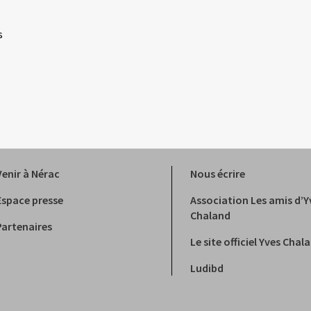
s
Venir à Nérac
Nous écrire
Espace presse
Association Les amis d’Y
Chaland
Partenaires
Le site officiel Yves Chal
Ludibd