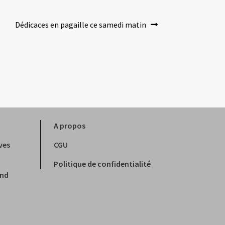
Article
Dédicaces en pagaille ce samedi matin
suivant :
A propos
ves
CGU
Politique de confidentialité
and