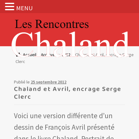
MENU
Aller
Aller
à
au
la
contenu
navigation
Actualités
Accueil
Archives
2012
Chaland et Avril, encrage Serge
Clerc
Expositions
BOUTIQUE
Publié le
25 septembre 2012
Chaland et Avril, encrage Serge
Clerc
Les Rencontres Chaland
Voici une version différente d’un
Prix de lecture
dessin de François Avril présenté
Hors les murs
dans le livre Chaland, Portrait de