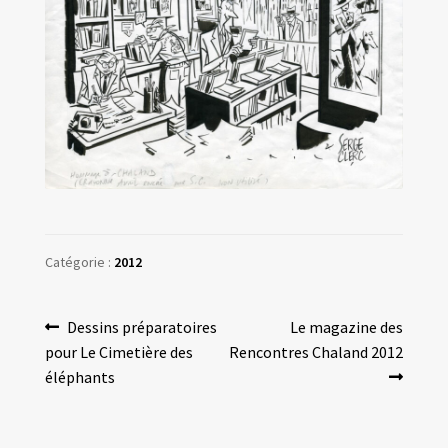
Catégorie :
2012
Navigation
Article
Article
Dessins préparatoires
Le magazine des
précédent :
suivant :
pour Le Cimetière des
Rencontres Chaland 2012
de
éléphants
l’article