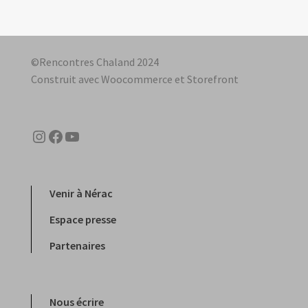
©Rencontres Chaland 2024
Construit avec Woocommerce et Storefront
Instagram
Facebook
YouTube
Venir à Nérac
Espace presse
Partenaires
Nous écrire