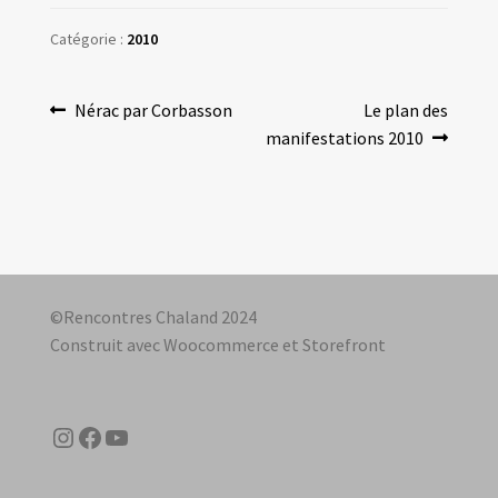
Catégorie :
2010
Navigation
Article
Article
Nérac par Corbasson
Le plan des
précédent :
suivant :
manifestations 2010
de
l’article
©Rencontres Chaland 2024
Construit avec Woocommerce et Storefront
Instagram
Facebook
YouTube