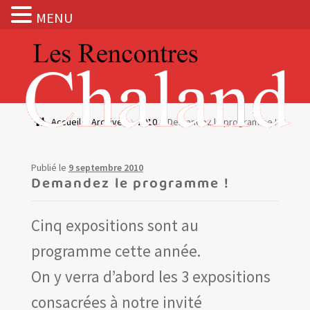
MENU
Aller
Aller
à
au
la
contenu
navigation
Actualités
Accueil
Archives
2010
Demandez le programme !
Expositions
Publié le
9 septembre 2010
BOUTIQUE
Demandez le programme !
Les Rencontres Chaland
Cinq expositions sont au
programme cette année.
Prix de lecture
On y verra d’abord les 3 expositions
Hors les murs
consacrées à notre invité