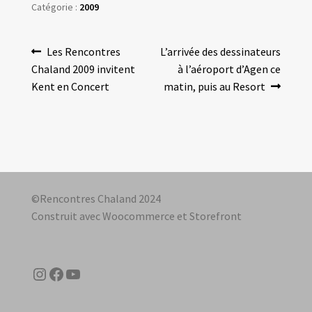
Les amis d’Yves Chaland
Catégorie :
2009
LUDIBD
Navigation
Article
Article
Les Rencontres
L’arrivée des dessinateurs
précédent :
suivant :
Chaland 2009 invitent
à l’aéroport d’Agen ce
de
Kent en Concert
matin, puis au Resort
l’article
©Rencontres Chaland 2024
Construit avec Woocommerce et Storefront
Instagram
Facebook
YouTube