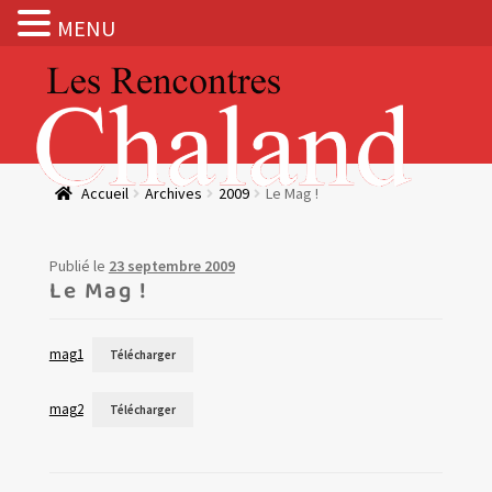
MENU
Aller
Aller
à
au
la
contenu
navigation
Actualités
Accueil
Archives
2009
Le Mag !
Expositions
Publié le
23 septembre 2009
BOUTIQUE
Le Mag !
Les Rencontres Chaland
mag1
Télécharger
Prix de lecture
mag2
Télécharger
Hors les murs