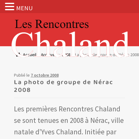
MENU
Aller
Aller
à
au
la
contenu
navigation
Actualités
Accueil
Archives
2008
La photo de groupe de Nérac 2008
Expositions
Publié le
7 octobre 2008
BOUTIQUE
La photo de groupe de Nérac
2008
Les Rencontres Chaland
Les premières Rencontres Chaland
Prix de lecture
se sont tenues en 2008 à Nérac, ville
Hors les murs
natale d’Yves Chaland. Initiée par