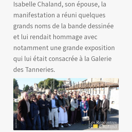
Les amis d’Yves Chaland
Isabelle Chaland, son épouse, la
LUDIBD
manifestation a réuni quelques
grands noms de la bande dessinée
et lui rendait hommage avec
notamment une grande exposition
qui lui était consacrée à la Galerie
des Tanneries.